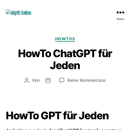
dgtl-
Menü
labs
Kategorien
HOWTOS
HowTo ChatGPT für
Jeden
zu
Von
Keine Kommentare
Beitragsautor
Veröffentlichungsdatum
HowTo
ChatGPT
für
Jeden
HowTo GPT für Jeden