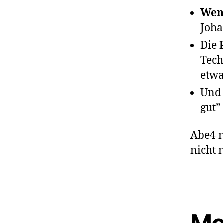
Wen
Joha
Die
Tech
etwa
Und
gut”
Abe4 n
nicht 
Mo