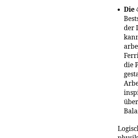
Die
Best
der 
kann
arbe
Ferr
die 
gest
Arbe
insp
über
Bala
Logisc