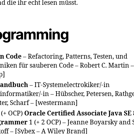
nd die ihr echt lesen müsst.
ogramming
an Code
– Refactoring, Patterns, Testen, und
niken für sauberen Code – Robert C. Martin –
p]
Handbuch
– IT-Systemelectrokiker/-in
informatiker/-in – Hübscher, Petersen, Rathge
ter, Scharf – [westermann]
 (+ OCP)
Oracle Certified Associate Java SE 
grammer
1 (+ 2 OCP) – Jeanne Boyarsky and 
koff – [Sybex – A Wiley Brand]