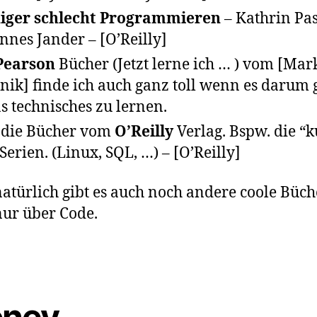
iger schlecht Programmieren
– Kathrin Pas
nnes Jander – [O’Reilly]
Pearson
Bücher (Jetzt lerne ich … ) vom [Mark
nik] finde ich auch ganz toll wenn es darum 
s technisches zu lernen.
 die Bücher vom
O’Reilly
Verlag. Bspw. die “
 Serien. (Linux, SQL, …) – [O’Reilly]
atürlich gibt es auch noch andere coole Büch
nur über Code.
ney