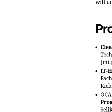
will u
Pr
Cle
Tech
[mit
IT-
Fach
Rich
OCA
Pro
Seli