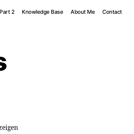
Part 2
Knowledge Base
About Me
Contact
s
 zeigen