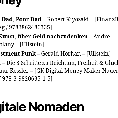
 Dad, Poor Dad
– Robert Kiyosaki – [Finanz
ag / 9783862486335]
Kunst, über Geld nachzudenken
– André
olany – [Ullstein]
estment Punk
– Gerald Hörhan – [Ullstein]
d
– Die 3 Schritte zu Reichtum, Freiheit & Glüc
ar Kessler – [GK Digital Money Maker Nauen
 978-3-9820635-1-5]
gitale Nomaden