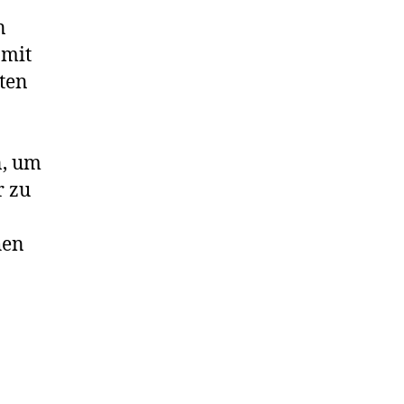
n
 mit
lten
n, um
r zu
hen