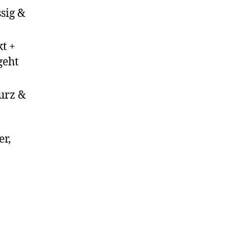
sig &
t +
geht
kurz &
er,