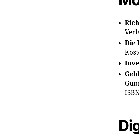
Rich
Verl
Die 
Kost
Inv
Gel
Gunn
ISBN
Di