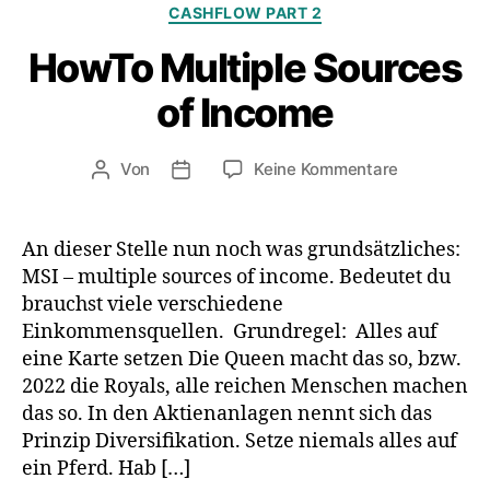
Kategorien
CASHFLOW PART 2
HowTo Multiple Sources
of Income
zu
Von
Keine Kommentare
Beitragsautor
Veröffentlichungsdatum
HowTo
Multiple
Sources
An dieser Stelle nun noch was grundsätzliches:
of
MSI – multiple sources of income. Bedeutet du
Income
brauchst viele verschiedene
Einkommensquellen. Grundregel: Alles auf
eine Karte setzen Die Queen macht das so, bzw.
2022 die Royals, alle reichen Menschen machen
das so. In den Aktienanlagen nennt sich das
Prinzip Diversifikation. Setze niemals alles auf
ein Pferd. Hab […]