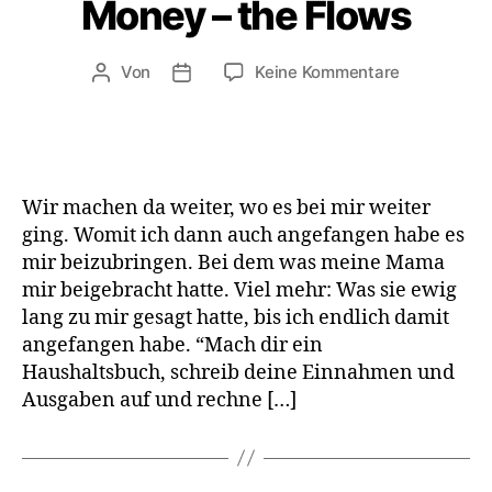
Money – the Flows
zu
Von
Keine Kommentare
Beitragsautor
Veröffentlichungsdatum
HowTo
Trace
Your
Money
–
Wir machen da weiter, wo es bei mir weiter
the
ging. Womit ich dann auch angefangen habe es
Flows
mir beizubringen. Bei dem was meine Mama
mir beigebracht hatte. Viel mehr: Was sie ewig
lang zu mir gesagt hatte, bis ich endlich damit
angefangen habe. “Mach dir ein
Haushaltsbuch, schreib deine Einnahmen und
Ausgaben auf und rechne […]