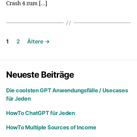
Crash 4 zum […]
Seitennummerierung
1
2
Ältere
→
der
Beiträge
Neueste Beiträge
Die coolsten GPT Anwendungsfälle / Usecases
für Jeden
HowTo ChatGPT für Jeden
HowTo Multiple Sources of Income