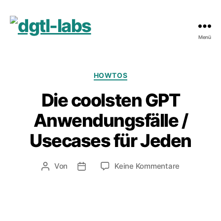
Menü
dgtl-
labs
Kategorien
HOWTOS
Die coolsten GPT
Anwendungsfälle /
Usecases für Jeden
zu
Von
Keine Kommentare
Beitragsautor
Veröffentlichungsdatum
Die
coolsten
GPT
Anwendungs
/